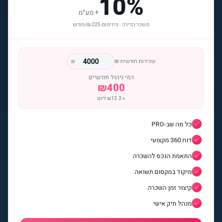
10%
+
מע״מ
משכר הדירה · מינימום 225 ₪/חודש
שכירות חודשית ₪
₪
דמי ניהול חודשיים
₪
400
≈ ₪
13.3
ליום
כל מה שב-PRO
דוח 360 מקצועי
התאמת הנכס להשכרה
מיקוד במקסום תשואה
קיצור זמן השכרה
מנהל תיק אישי