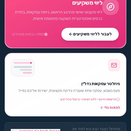
ליווי משקיעים
ליווי מקצועי ואישי מהרגע הראשון. ניתוח עסקאות, בחירת
נכסים ואסטרטגיית השקעה מותאמת אישית.
לעבור לליווי משקיעים
700+ נכסים מנוהלים
ניוזלטר עסקאות נדל״ן
פעם בשבוע, עסקה אחת שעברה בדיקה מקצועית, ישירות אליכם במייל
הרשמה חינם · ללא הצפה · ביטול בכל רגע
לפתוח כלי
מוכנים? הצעד הבא הוא לנהל את