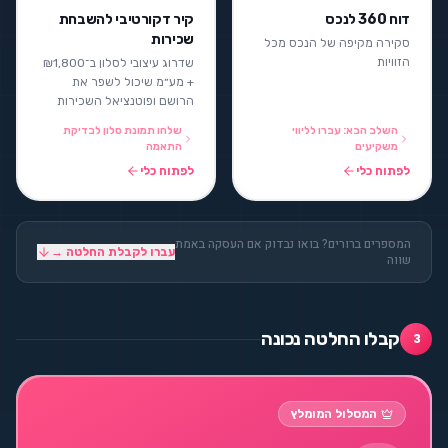
דוח 360 לנכס
קיר דקורטיבי להשבחת
שכירות
סקירה מקיפה של הנכס מכל
הזוויות
שדרוג עיצובי לסלון ב־₪1,800
+ מע״מ שיכול לשפר את
הרושם ופוטנציאל השכירות
השלב הבא: עברו לליווי
שלחו תמונת סלון לבדיקת
משקיעים
התאמה
לפתוח כלי
לפתוח כלי
המספרים ברורים? בואו נבדוק אם העסקה באמת
עברו לקבלת החלטה →
שווה
קבלו החלטה נכונה
3
המסלול המומלץ