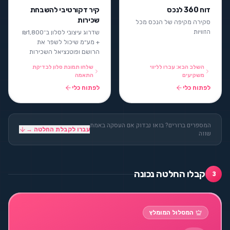
דוח 360 לנכס
קיר דקורטיבי להשבחת
שכירות
סקירה מקיפה של הנכס מכל
הזוויות
שדרוג עיצובי לסלון ב־₪1,800
+ מע״מ שיכול לשפר את
הרושם ופוטנציאל השכירות
השלב הבא: עברו לליווי
שלחו תמונת סלון לבדיקת
משקיעים
התאמה
לפתוח כלי
לפתוח כלי
המספרים ברורים? בואו נבדוק אם העסקה באמת
עברו לקבלת החלטה →
שווה
קבלו החלטה נכונה
3
המסלול המומלץ