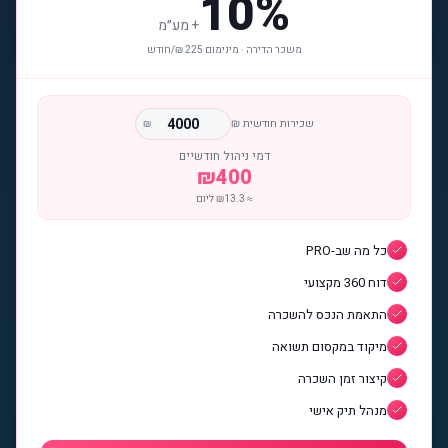
10%
+
מע״מ
משכר הדירה · מינימום 225 ₪/חודש
שכירות חודשית ₪
₪
דמי ניהול חודשיים
₪
400
≈ ₪
13.3
ליום
כל מה שב-PRO
דוח 360 מקצועי
התאמת הנכס להשכרה
מיקוד במקסום תשואה
קיצור זמן השכרה
מנהל תיק אישי