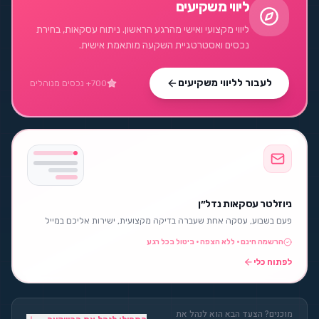
ליווי משקיעים
ליווי מקצועי ואישי מהרגע הראשון. ניתוח עסקאות, בחירת
נכסים ואסטרטגיית השקעה מותאמת אישית.
לעבור לליווי משקיעים
700+ נכסים מנוהלים
ניוזלטר עסקאות נדל״ן
פעם בשבוע, עסקה אחת שעברה בדיקה מקצועית, ישירות אליכם במייל
הרשמה חינם · ללא הצפה · ביטול בכל רגע
לפתוח כלי
מוכנים? הצעד הבא הוא לנהל את