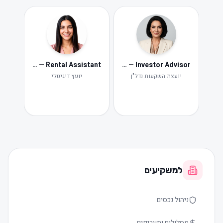
Neta — Rental Assistant
Iris — Investor Advisor
ide
Ne
יועצת השקעות נדל"ן
יועץ דיגיטלי
תקלות ות
למשקיעים
ניהול נכסים
מסלולים ותעריפים