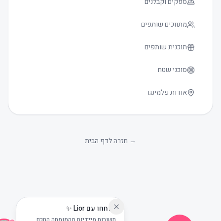
ספקים וקבלנים
מתווכים שותפים
תוכנית שותפים
סוכני שטח
אודות פלמינגו
גודל טקסט
0
→
חזרה לדף הבית
שוחחו עם Lior ✨
תשובות מיידיות מהמומחה החכם