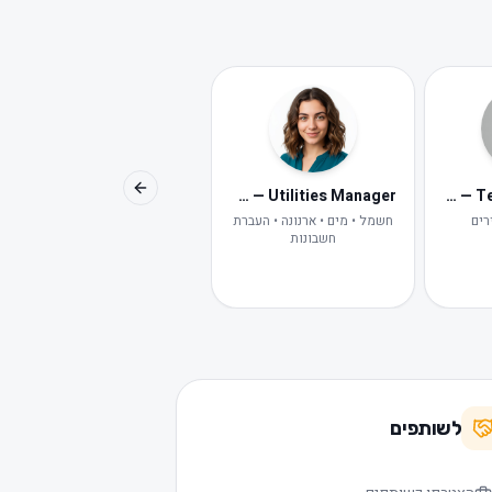
Avital — Digital HR
Maya — Utilities Manager
Lior — Tenant Concierge
Previous slide
רים
חשמל • מים • ארנונה • העברת
HR דיגיטלית של פלמינגו
חשבונות
לשותפים