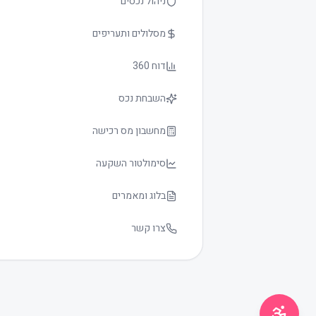
ניהול נכסים
מסלולים ותעריפים
דוח 360
השבחת נכס
גודל טקסט
0
מחשבון מס רכישה
סימולטור השקעה
בלוג ומאמרים
צרו קשר