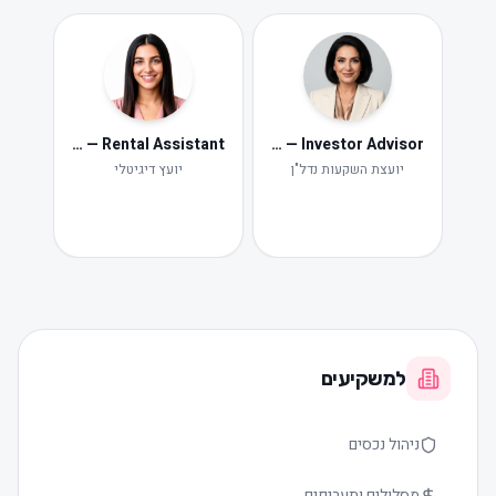
Neta — Rental Assistant
Iris — Investor Advisor
ide
Ne
יועצת השקעות נדל"ן
יועץ דיגיטלי
תקלות ות
למשקיעים
ניהול נכסים
מסלולים ותעריפים