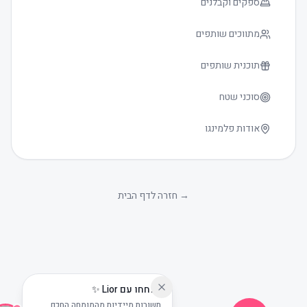
ספקים וקבלנים
מתווכים שותפים
תוכנית שותפים
סוכני שטח
אודות פלמינגו
גודל טקסט
0
→
חזרה לדף הבית
שוחחו עם Lior ✨
תשובות מיידיות מהמומחה החכם