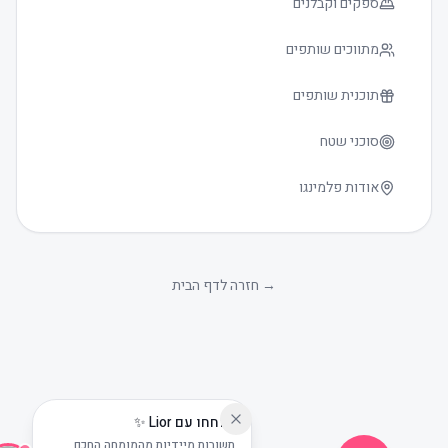
ספקים וקבלנים
מתווכים שותפים
תוכנית שותפים
סוכני שטח
אודות פלמינגו
גודל טקסט
0
→
חזרה לדף הבית
שוחחו עם Lior ✨
תשובות מיידיות מהמומחה החכם