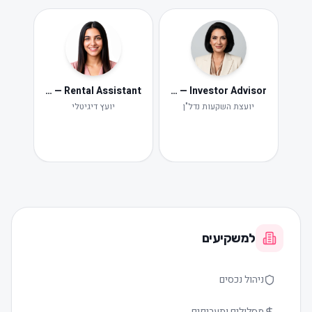
Neta — Rental Assistant
Iris — Investor Advisor
ide
Ne
יועצת השקעות נדל"ן
יועץ דיגיטלי
תקלות ות
למשקיעים
ניהול נכסים
מסלולים ותעריפים