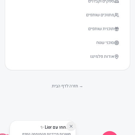
ספקים וקבלנים
מתווכים שותפים
תוכנית שותפים
סוכני שטח
אודות פלמינגו
גודל טקסט
0
→
חזרה לדף הבית
שוחחו עם Lior ✨
תשובות מיידיות מהמומחה החכם