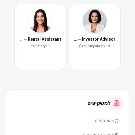
Neta — Rental Assistant
Iris — Investor Advisor
ide
Ne
יועצת השקעות נדל"ן
יועץ דיגיטלי
תקלות ות
למשקיעים
ניהול נכסים
מסלולים ותעריפים