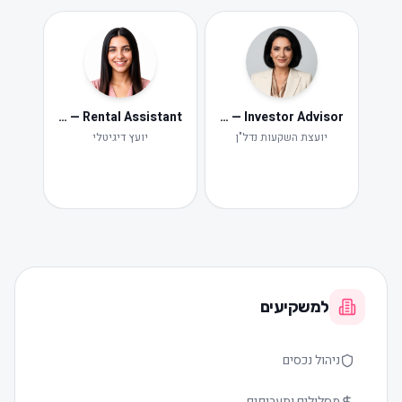
Neta — Rental Assistant
Iris — Investor Advisor
ide
Ne
יועצת השקעות נדל"ן
יועץ דיגיטלי
תקלות ות
למשקיעים
ניהול נכסים
מסלולים ותעריפים