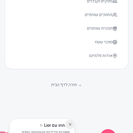
ספקים וקבלנים
מתווכים שותפים
תוכנית שותפים
סוכני שטח
אודות פלמינגו
גודל טקסט
0
→
חזרה לדף הבית
שוחחו עם Lior ✨
תשובות מיידיות מהמומחה החכם