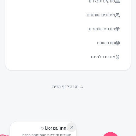
ספקים וקבלנים
מתווכים שותפים
תוכנית שותפים
סוכני שטח
אודות פלמינגו
גודל טקסט
0
→
חזרה לדף הבית
שוחחו עם Lior ✨
תשובות מיידיות מהמומחה החכם