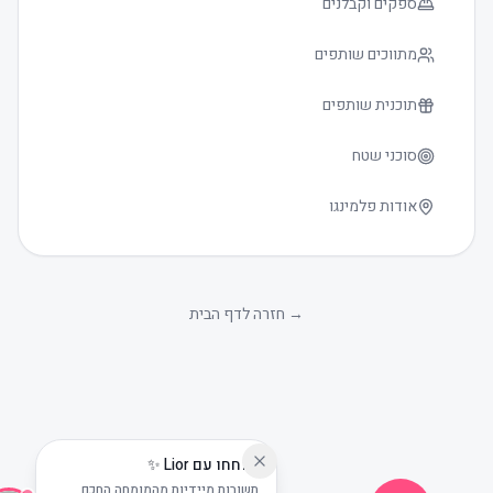
ספקים וקבלנים
מתווכים שותפים
תוכנית שותפים
סוכני שטח
אודות פלמינגו
גודל טקסט
0
→
חזרה לדף הבית
שוחחו עם Lior ✨
תשובות מיידיות מהמומחה החכם