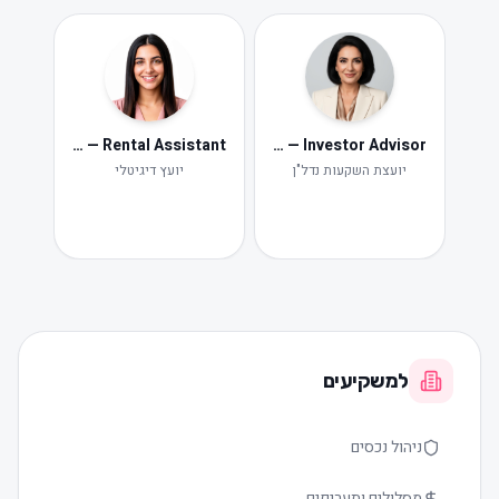
Neta — Rental Assistant
Iris — Investor Advisor
ide
Ne
יועצת השקעות נדל"ן
יועץ דיגיטלי
תקלות ות
למשקיעים
ניהול נכסים
מסלולים ותעריפים