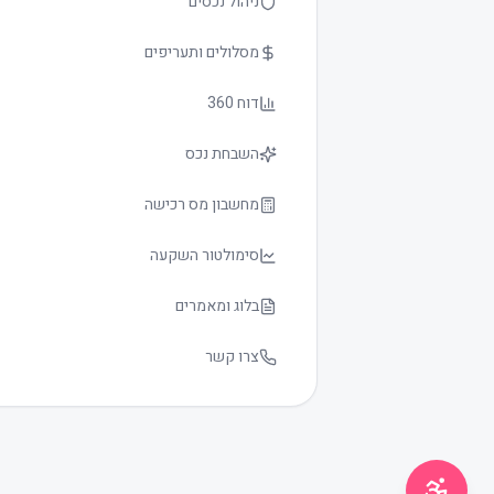
ניהול נכסים
מסלולים ותעריפים
דוח 360
השבחת נכס
גודל טקסט
0
מחשבון מס רכישה
סימולטור השקעה
בלוג ומאמרים
צרו קשר