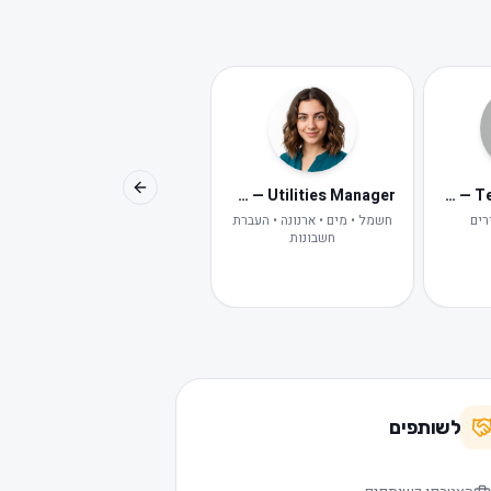
Avital — Digital HR
Maya — Utilities Manager
Lior — Tenant Concierge
Previous slide
רים
חשמל • מים • ארנונה • העברת
HR דיגיטלית של פלמינגו
חשבונות
לשותפים