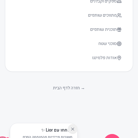
ספקים וקבלנים
מתווכים שותפים
תוכנית שותפים
סוכני שטח
אודות פלמינגו
גודל טקסט
0
→
חזרה לדף הבית
שוחחו עם Lior ✨
תשובות מיידיות מהמומחה החכם