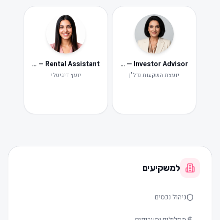
Neta — Rental Assistant
Iris — Investor Advisor
ide
Ne
יועצת השקעות נדל"ן
יועץ דיגיטלי
תקלות ות
למשקיעים
ניהול נכסים
מסלולים ותעריפים