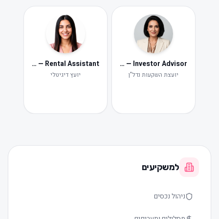
Neta — Rental Assistant
Iris — Investor Advisor
ide
Ne
יועצת השקעות נדל"ן
יועץ דיגיטלי
תקלות ות
למשקיעים
ניהול נכסים
מסלולים ותעריפים