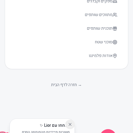
ספקים וקבלנים
מתווכים שותפים
תוכנית שותפים
סוכני שטח
אודות פלמינגו
גודל טקסט
0
→
חזרה לדף הבית
שוחחו עם Lior ✨
תשובות מיידיות מהמומחה החכם