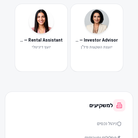
Neta — Rental Assistant
Iris — Investor Advisor
ide
Ne
יועצת השקעות נדל"ן
יועץ דיגיטלי
תקלות ות
למשקיעים
ניהול נכסים
מסלולים ותעריפים