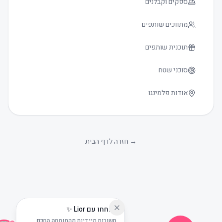
ספקים וקבלנים
מתווכים שותפים
תוכנית שותפים
סוכני שטח
אודות פלמינגו
גודל טקסט
0
→
חזרה לדף הבית
שוחחו עם Lior ✨
תשובות מיידיות מהמומחה החכם