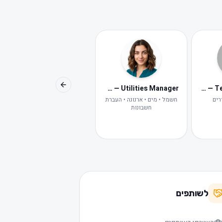
Avital — Digital HR
Maya — Utilities Manager
Lior — Tenant Concierge
Previous slide
רים
חשמל • מים • ארנונה • העברת
HR דיגיטלית של פלמינגו
חשבונות
לשותפים