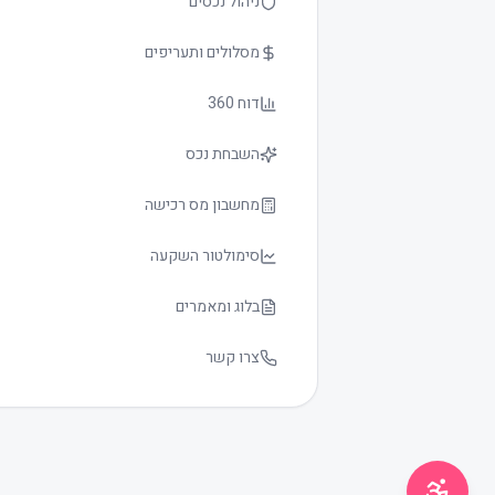
ניהול נכסים
מסלולים ותעריפים
דוח 360
השבחת נכס
גודל טקסט
0
מחשבון מס רכישה
סימולטור השקעה
בלוג ומאמרים
צרו קשר