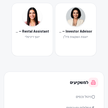
Neta — Rental Assistant
Iris — Investor Advisor
ide
Ne
יועצת השקעות נדל"ן
יועץ דיגיטלי
תקלות ות
למשקיעים
ניהול נכסים
מסלולים ותעריפים