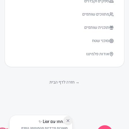
ספקים וקבלנים
מתווכים שותפים
תוכנית שותפים
סוכני שטח
אודות פלמינגו
גודל טקסט
0
→
חזרה לדף הבית
שוחחו עם Lior ✨
תשובות מיידיות מהמומחה החכם