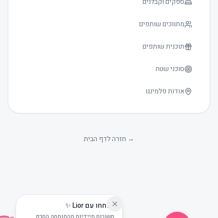
ספקים וקבלנים
מתווכים שותפים
תוכנית שותפים
סוכני שטח
אודות פלמינגו
גודל טקסט
0
→
חזרה לדף הבית
שוחחו עם Lior ✨
תשובות מיידיות מהמומחה החכם