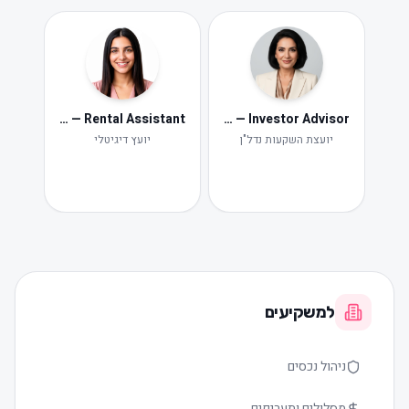
Neta — Rental Assistant
Iris — Investor Advisor
ide
Ne
יועצת השקעות נדל"ן
יועץ דיגיטלי
תקלות ות
למשקיעים
ניהול נכסים
מסלולים ותעריפים