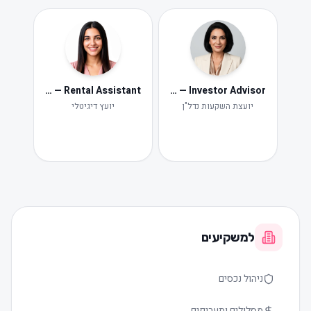
Neta — Rental Assistant
Iris — Investor Advisor
ide
Ne
יועצת השקעות נדל"ן
יועץ דיגיטלי
תקלות ות
למשקיעים
ניהול נכסים
מסלולים ותעריפים