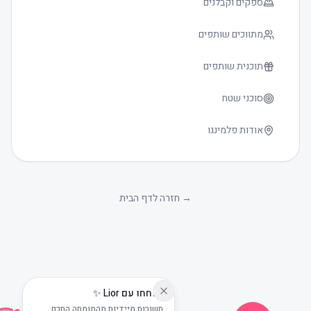
ספקים וקבלנים
מתווכים שותפים
תוכנית שותפים
סוכני שטח
אודות פלמינגו
גודל טקסט
0
→
חזרה לדף הבית
שוחחו עם Lior ✨
תשובות מיידיות מהמומחה החכם