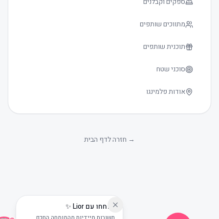
ספקים וקבלנים
מתווכים שותפים
תוכנית שותפים
סוכני שטח
אודות פלמינגו
גודל טקסט
0
→
חזרה לדף הבית
שוחחו עם Lior ✨
תשובות מיידיות מהמומחה החכם