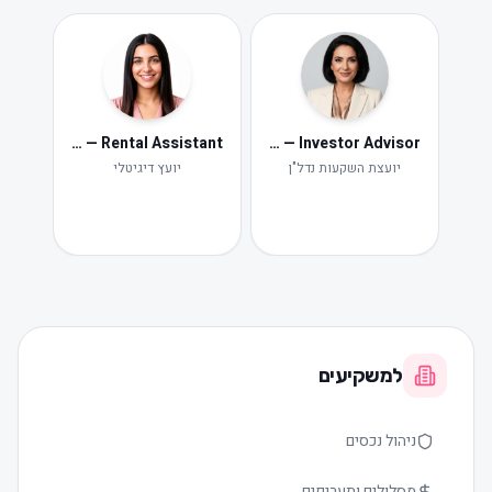
Neta — Rental Assistant
Iris — Investor Advisor
ide
Ne
יועצת השקעות נדל"ן
יועץ דיגיטלי
תקלות ות
למשקיעים
ניהול נכסים
מסלולים ותעריפים