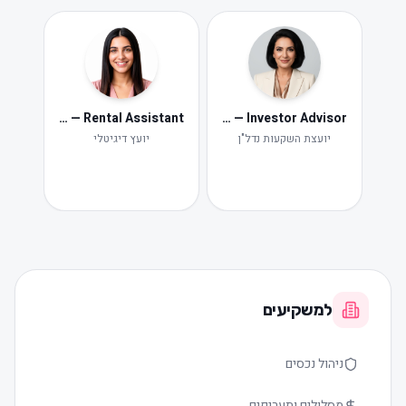
Neta — Rental Assistant
Iris — Investor Advisor
ide
Ne
יועצת השקעות נדל"ן
יועץ דיגיטלי
תקלות ות
למשקיעים
ניהול נכסים
מסלולים ותעריפים