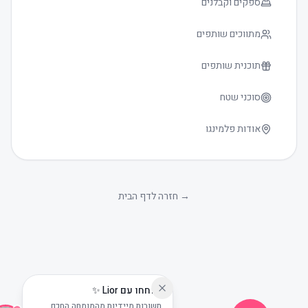
ספקים וקבלנים
מתווכים שותפים
תוכנית שותפים
סוכני שטח
אודות פלמינגו
גודל טקסט
0
→
חזרה לדף הבית
שוחחו עם Lior ✨
תשובות מיידיות מהמומחה החכם