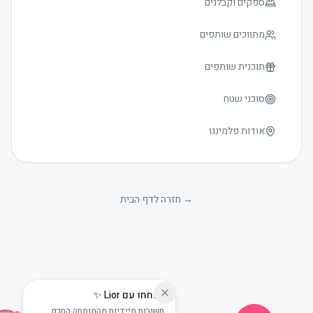
ספקים וקבלנים
מתווכים שותפים
תוכנית שותפים
סוכני שטח
אודות פלמינגו
גודל טקסט
0
→
חזרה לדף הבית
שוחחו עם Lior ✨
תשובות מיידיות מהמומחה החכם