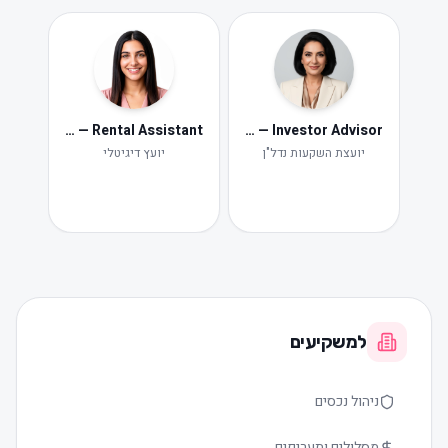
Neta — Rental Assistant
Iris — Investor Advisor
ide
Ne
יועצת השקעות נדל"ן
יועץ דיגיטלי
תקלות ות
למשקיעים
ניהול נכסים
מסלולים ותעריפים