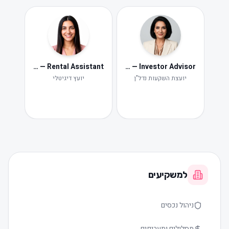
Neta — Rental Assistant
Iris — Investor Advisor
ide
Ne
יועצת השקעות נדל"ן
יועץ דיגיטלי
תקלות ות
למשקיעים
ניהול נכסים
מסלולים ותעריפים