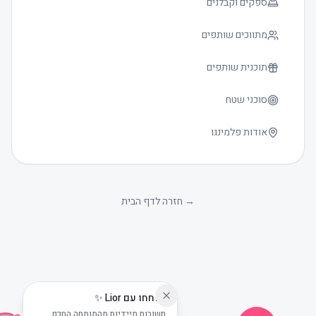
ספקים וקבלנים
מתווכים שותפים
תוכנית שותפים
סוכני שטח
אודות פלמינגו
גודל טקסט
0
→
חזרה לדף הבית
שוחחו עם Lior ✨
תשובות מיידיות מהמומחה החכם