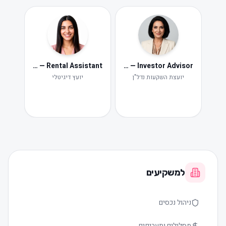
Neta — Rental Assistant
Iris — Investor Advisor
ide
Ne
יועצת השקעות נדל"ן
יועץ דיגיטלי
תקלות ות
למשקיעים
ניהול נכסים
מסלולים ותעריפים