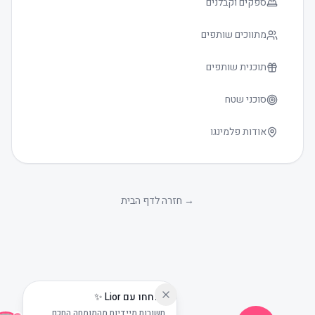
ספקים וקבלנים
מתווכים שותפים
תוכנית שותפים
סוכני שטח
אודות פלמינגו
גודל טקסט
0
→
חזרה לדף הבית
שוחחו עם Lior ✨
תשובות מיידיות מהמומחה החכם