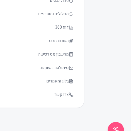
ניהול נכסים
מסלולים ותעריפים
דוח 360
השבחת נכס
גודל טקסט
0
מחשבון מס רכישה
סימולטור השקעה
בלוג ומאמרים
צרו קשר