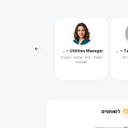
Avital — Digital HR
Maya — Utilities Manager
Lior — Tenant Concierge
Previous slide
רים
חשמל • מים • ארנונה • העברת
HR דיגיטלית של פלמינגו
חשבונות
לשותפים