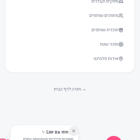
ספקים וקבלנים
מתווכים שותפים
תוכנית שותפים
סוכני שטח
אודות פלמינגו
גודל טקסט
0
→
חזרה לדף הבית
שוחחו עם Lior ✨
תשובות מיידיות מהמומחה החכם