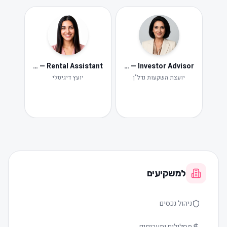
Neta — Rental Assistant
Iris — Investor Advisor
ide
Ne
יועצת השקעות נדל"ן
יועץ דיגיטלי
תקלות ות
למשקיעים
ניהול נכסים
מסלולים ותעריפים