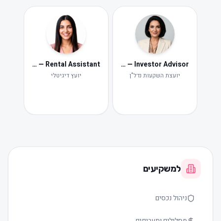
Neta — Rental Assistant
Iris — Investor Advisor
ide
Ne
יועצת השקעות נדל"ן
יועץ דיגיטלי
תקלות ות
למשקיעים
ניהול נכסים
מסלולים ותעריפים