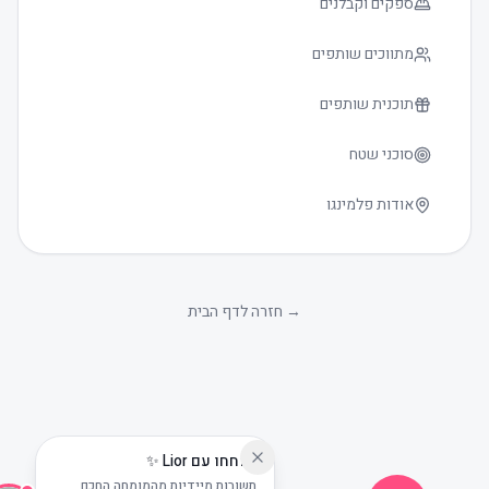
ספקים וקבלנים
מתווכים שותפים
תוכנית שותפים
סוכני שטח
אודות פלמינגו
גודל טקסט
0
→
חזרה לדף הבית
שוחחו עם Lior ✨
תשובות מיידיות מהמומחה החכם