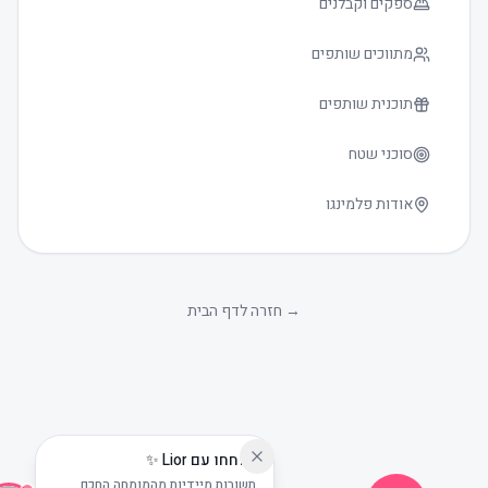
ספקים וקבלנים
מתווכים שותפים
תוכנית שותפים
סוכני שטח
אודות פלמינגו
גודל טקסט
0
→
חזרה לדף הבית
שוחחו עם Lior ✨
תשובות מיידיות מהמומחה החכם