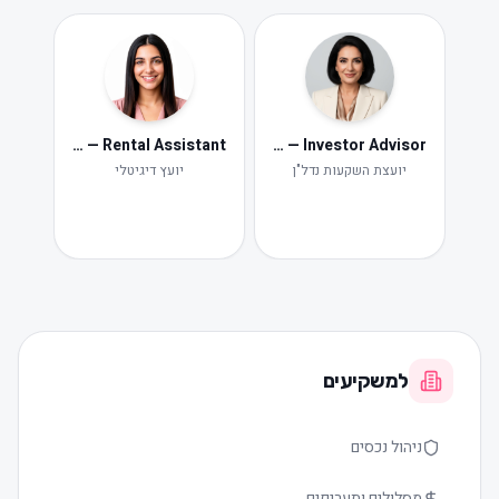
Neta — Rental Assistant
Iris — Investor Advisor
ide
Ne
יועצת השקעות נדל"ן
יועץ דיגיטלי
תקלות ות
למשקיעים
ניהול נכסים
מסלולים ותעריפים