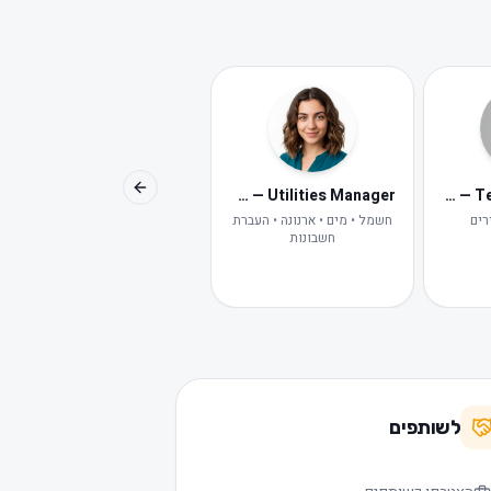
Avital — Digital HR
Maya — Utilities Manager
Lior — Tenant Concierge
Previous slide
רים
חשמל • מים • ארנונה • העברת
HR דיגיטלית של פלמינגו
חשבונות
לשותפים