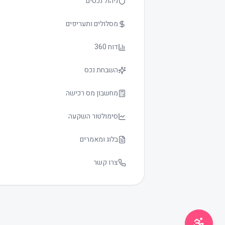
ניהול נכסים
מסלולים ותעריפים
דוח 360
השבחת נכס
גודל טקסט
0
מחשבון מס רכישה
סימולטור השקעה
בלוג ומאמרים
צרו קשר