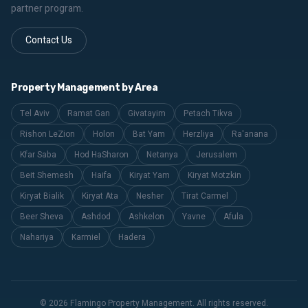
partner program.
Contact Us
Property Management by Area
Tel Aviv
Ramat Gan
Givatayim
Petach Tikva
Rishon LeZion
Holon
Bat Yam
Herzliya
Ra'anana
Kfar Saba
Hod HaSharon
Netanya
Jerusalem
גודל טקסט
0
Beit Shemesh
Haifa
Kiryat Yam
Kiryat Motzkin
Kiryat Bialik
Kiryat Ata
Nesher
Tirat Carmel
Beer Sheva
Ashdod
Ashkelon
Yavne
Afula
Nahariya
Karmiel
Hadera
© 2026 Flamingo Property Management. All rights reserved.