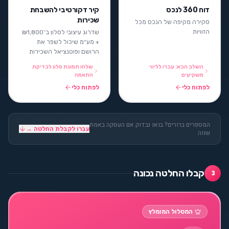
דוח 360 לנכס
קיר דקורטיבי להשבחת
שכירות
סקירה מקיפה של הנכס מכל
הזוויות
שדרוג עיצובי לסלון ב־₪1,800
+ מע״מ שיכול לשפר את
הרושם ופוטנציאל השכירות
השלב הבא: עברו לליווי
שלחו תמונת סלון לבדיקת
משקיעים
התאמה
לפתוח כלי
לפתוח כלי
המספרים ברורים? בואו נבדוק אם העסקה באמת
עברו לקבלת החלטה →
שווה
קבלו החלטה נכונה
3
המסלול המומלץ