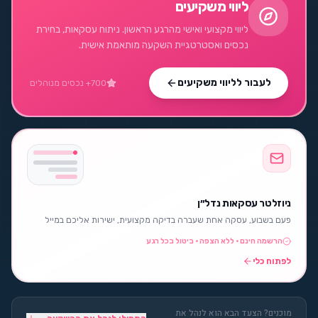
ליווי משקיעים
ליווי מקצועי ואישי מהרגע הראשון. ניתוח עסקאות, בחירת
נכסים ואסטרטגיית השקעה מותאמת אישית.
לעבור לליווי משקיעים
700+ נכסים מנוהלים
ניוזלטר עסקאות נדל״ן
פעם בשבוע, עסקה אחת שעברה בדיקה מקצועית, ישירות אליכם במייל
הרשמה חינם · ללא הצפה · ביטול בכל רגע
לפתוח כלי
מוכנים? הצעד הבא הוא לנהל את