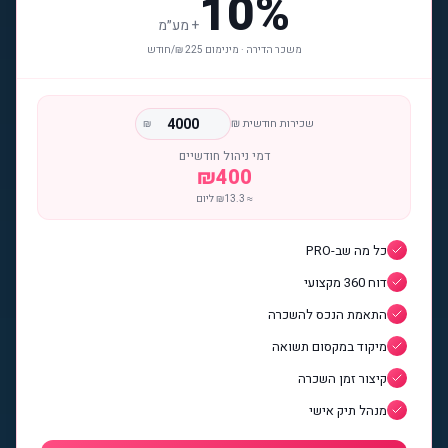
10%
+
מע״מ
משכר הדירה · מינימום 225 ₪/חודש
שכירות חודשית ₪
₪
דמי ניהול חודשיים
₪
400
≈ ₪
13.3
ליום
כל מה שב-PRO
דוח 360 מקצועי
התאמת הנכס להשכרה
מיקוד במקסום תשואה
קיצור זמן השכרה
מנהל תיק אישי