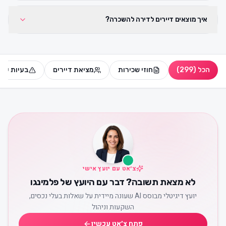
איך מוצאים דיירים לדירה להשכרה?
הכל
(
299
)
חוזי שכירות
מציאת דיירים
בעיות עם 
צ׳אט עם יועץ אישי
לא מצאת תשובה? דבר עם היועץ של פלמינגו
יועץ דיגיטלי מבוסס AI שעונה מיידית על שאלות בעלי נכסים,
השקעות וניהול
פתח צ׳אט עכשיו