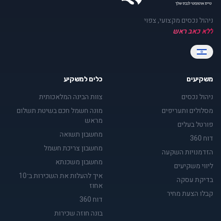
ניהול נכסים מקצועי, צפוי
ללא כאב ראש
משקיעים
כלים למשקיע
ניהול נכסים
צוות הבינה המלאכותית
מסלולים ותעריפים
מונה חשמל חכם בשיטת תשלום
מראש
פורטל בעלים
מחשבון תשואה
דוח 360
מחשבון צריכת חשמל
הזדמנויות השקעה
מחשבון משכנתא
ליווי משקיעים
איך להעלות את השכירות ב־10
בדיקת עסקה
אחוז
קבלו הצעת מחיר
דוח 360
בונה חוזה שכירות