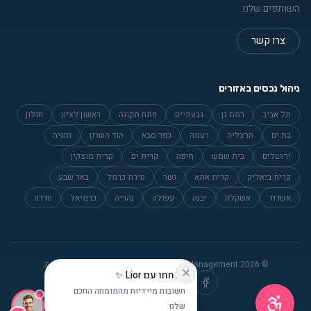
השותפים שלנו.
צרו קשר
ניהול נכסים באזורים
תל אביב
רמת גן
גבעתיים
פתח תקווה
ראשון לציון
חולון
גודל טקסט
0
בת ים
הרצליה
רעננה
כפר סבא
הוד השרון
נתניה
ירושלים
בית שמש
חיפה
קרית ים
קרית מוצקין
קרית ביאליק
קרית אתא
נשר
טירת כרמל
באר שבע
אשדוד
אשקלון
יבנה
עפולה
נהריה
כרמיאל
חדרה
© 2026 Flamingo Property Management. כל הזכויות שמורות.
שוחחו עם Lior ✨
תשובות מיידיות מהמומחה החכם
שלנו