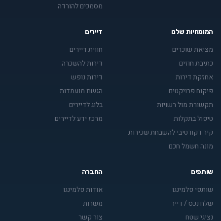
מסמכים להורדה
המומחיות שלנו
דיירים
מציאת שוכרים
חווית דיירים
כתיבת חוזים
דירות להשכרה
אחזקת דירות
דירות נופש
פיקוח פרויקטים
הגשת מועמדות
תקשורת מול רשויות
בלוג לדיירים
טיפול בתקלות
מרכז ידע לדיירים
קיר דקורטיבי להשבחת שכירות
מונה חשמל חכם
שותפים
החברה
שותפי פלמינגו
אודות פלמינגו
שלח נכס / דייר
משרות
נציגי שטח
צור קשר