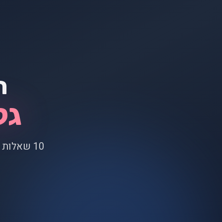
ר
גל
10 שאלות