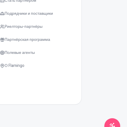
Стать партнёром
Подрядчики и поставщики
Риелторы-партнёры
Партнёрская программа
גודל טקסט
0
Полевые агенты
О Flamingo