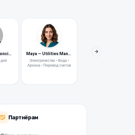
Lior — Tenant Concierge
Maya — Utilities Manager
Avital — Digital HR
Next slide
 для
Электричество • Вода •
Цифровой HR Flamingo
Арнона • Перевод счетов
Партнёрам