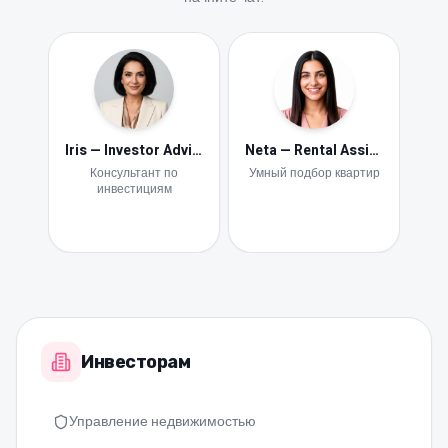
Iris — Investor Advisor
Neta — Rental Assistant
evious slide
Консультант по
Умный подбор квартир
инвестициям
Инвесторам
Управление недвижимостью