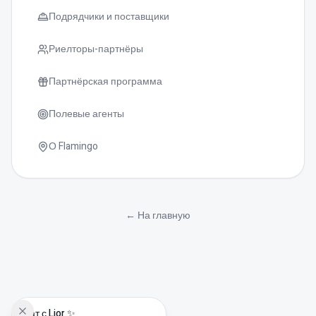
Подрядчики и поставщики
Риелторы-партнёры
Партнёрская программа
Полевые агенты
О Flamingo
גודל טקסט
0
←
На главную
Чат с Lior ✨