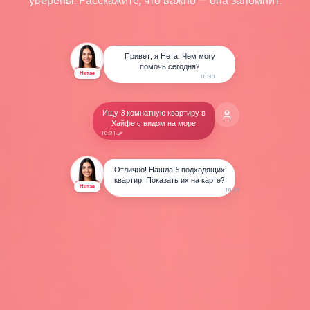
уверены. Расскажите, что важно — она запомнит.
Привет, я Нета. Чем могу
помочь сегодня?
Нета
10:30
Ищу 3-комнатную квартиру в
Хайфе с видом на море
10:31
Отлично! Нашла 5 подходящих
квартир. Показать их на карте?
Нета
10:31