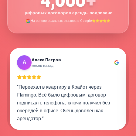
4,000
+
цифровых договоров аренды подписано
На основе реальных отзывов в Google
Шира Леви
Ш
3 недели назад
“
Когда на кухне случилась протечка, я
открыла заявку в чате, и в тот же день
пришёл мастер. Как арендатор я чувствую
себя скорее как в отеле, чем в обычной
съёмной квартире.
”