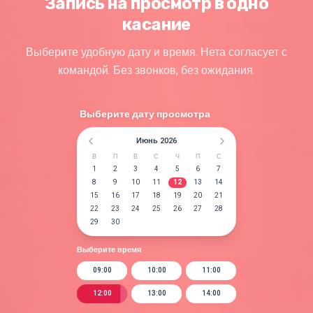
Запись на просмотр в одно
касание
Выберите удобную дату и время. Нета согласует с
командой. Без звонков, без ожидания.
Выберите дату просмотра
Июнь 2026
В
П
В
С
Ч
П
С
1
2
3
4
5
6
7
8
9
10
11
12
13
14
15
16
17
18
19
20
21
22
23
24
25
26
27
28
29
30
Выберите время
09:00
10:00
11:00
12:00
13:00
14:00