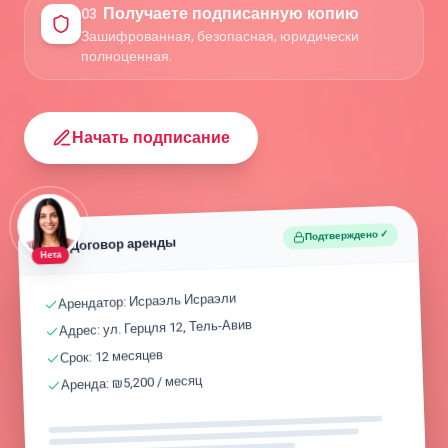
Получаете подписанную копию
0
3
Зашифрованная, безопасная, юридически
полноценная.
Начать подписание
Подтверждено ✓
Договор аренды
Нета
Арендатор: Исраэль Исраэли
Адрес: ул. Герцля 12, Тель-Авив
Срок: 12 месяцев
Аренда: ₪5,200 / месяц