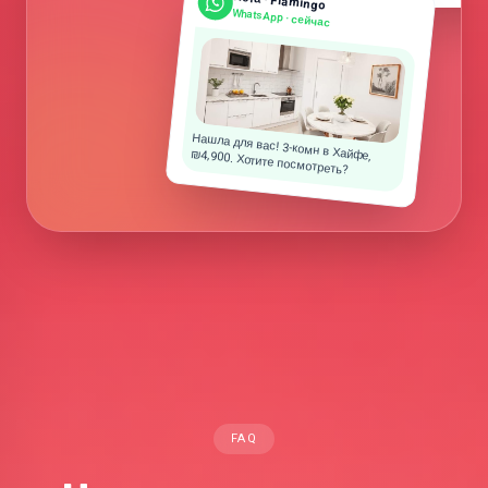
Нета · Flamingo
WhatsApp ·
сейчас
Нашла для вас! 3-комн в Хайфе,
₪4,900. Хотите посмотреть?
FAQ