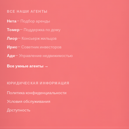
ВСЕ НАШИ АГЕНТЫ
Нета
—
Подбор аренды
Томер
—
Поддержка по дому
Лиор
—
Консьерж жильцов
Ирис
—
Советник инвесторов
Ади
—
Управление недвижимостью
Все умные агенты
→
ЮРИДИЧЕСКАЯ ИНФОРМАЦИЯ
Политика конфиденциальности
Условия обслуживания
Доступность