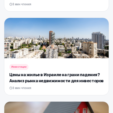
Миллионов
3
мин чтения
Инвестиции
Цены на жилье в Израиле на грани падения?
Анализ рынка недвижимости для инвесторов
3
мин чтения