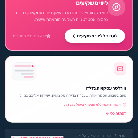
ליווי משקיעים
ליווי מקצועי ואישי מהרגע הראשון. ניתוח עסקאות, בחירת
נכסים ואסטרטגיית השקעה מותאמת אישית.
לעבור לליווי משקיעים
700+ נכסים מנוהלים
ניוזלטר עסקאות נדל״ן
פעם בשבוע, עסקה אחת שעברה בדיקה מקצועית, ישירות אליכם במייל
הרשמה חינם · ללא הצפה · ביטול בכל רגע
לפתוח כלי
מוכנים? הצעד הבא הוא לנהל את