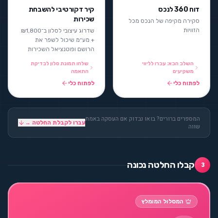
דוח 360 לנכס
קיר דקורטיבי להשבחת
שכירות
סקירה מקיפה של הנכס מכל
הזוויות
שדרוג עיצובי לסלון ב־₪1,800
+ מע״מ שיכול לשפר את
הרושם ופוטנציאל השכירות
השלב הבא: עברו לליווי
שלחו תמונת סלון לבדיקת
משקיעים
התאמה
לפתוח כלי
לפתוח כלי
המספרים ברורים? בואו נבדוק אם העסקה באמת
עברו לקבלת החלטה →
שווה
קבלו החלטה נכונה
3
המסלול המומלץ