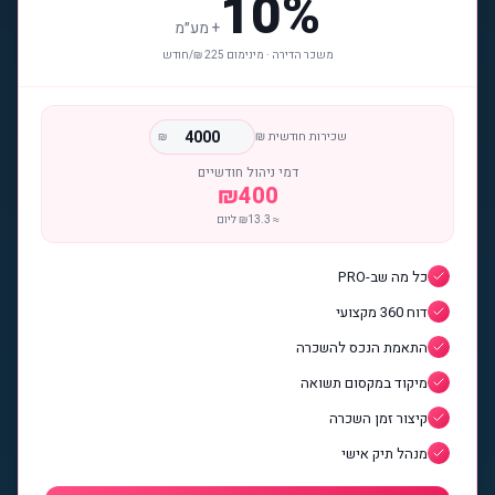
10%
+
מע״מ
משכר הדירה · מינימום 225 ₪/חודש
שכירות חודשית ₪
₪
דמי ניהול חודשיים
₪
400
≈ ₪
13.3
ליום
כל מה שב-PRO
דוח 360 מקצועי
התאמת הנכס להשכרה
מיקוד במקסום תשואה
קיצור זמן השכרה
מנהל תיק אישי