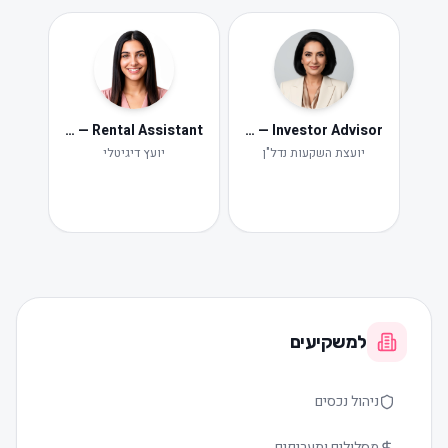
Neta — Rental Assistant
Iris — Investor Advisor
ide
Ne
יועצת השקעות נדל"ן
יועץ דיגיטלי
תקלות ות
למשקיעים
ניהול נכסים
מסלולים ותעריפים