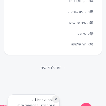
ספקים וקבלנים
מתווכים שותפים
תוכנית שותפים
סוכני שטח
אודות פלמינגו
גודל טקסט
0
→
חזרה לדף הבית
שוחחו עם Lior ✨
תשובות מיידיות מהמומחה החכם