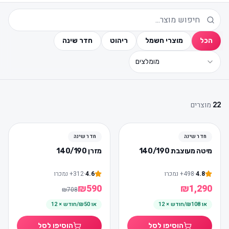
הכל
מוצרי חשמל
ריהוט
חדר שינה
מומלצים
22
מוצרים
חדש
חדש
חדר שינה
חדר שינה
17
%
-
מיטה מעוצבת 140/190
מזרן 140/190
4.8
·
498
+
נמכרו
4.6
·
312
+
נמכרו
₪
590
₪
1,290
₪
708
או
₪108/חודש × 12
או
₪50/חודש × 12
הוסיפו לסל
הוסיפו לסל