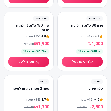
הכי נמכר
חדר שינה
חדר שינה
17
%
-
ארון 80 ס"מ, 2 דלתות
ארון 150 ס"מ, 3 דלתות
הזזה
4.7
·
175
+
נמכרו
4.8
·
250
+
נמכרו
₪
1,900
₪
1,000
₪
2,280
או
₪84/חודש × 12
או
₪159/חודש × 12
הוסיפו לסל
הוסיפו לסל
חדש
-
%
17
ריהוט
ריהוט
17
%
-
סלון פינתי
ספה 2 מטר נפתחת למיטה
4.7
·
121
+
נמכרו
4.7
·
349
+
נמכרו
₪
1,700
₪
2,500
₪
2,040
₪
3,000