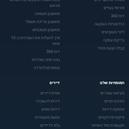
מראש
פורטל בעלים
מחשבון תשואה
דוח 360
מחשבון צריכת חשמל
הזדמנויות השקעה
מחשבון משכנתא
ליווי משקיעים
איך להעלות את השכירות ב־10
בדיקת עסקה
אחוז
קבלו הצעת מחיר
דוח 360
בונה חוזה שכירות
מסמכים להורדה
המומחיות שלנו
דיירים
מציאת שוכרים
חווית דיירים
כתיבת חוזים
דירות להשכרה
אחזקת דירות
דירות נופש
פיקוח פרויקטים
הגשת מועמדות
תקשורת מול רשויות
בלוג לדיירים