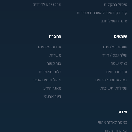
טיפול בתקלות
מרכז ידע לדיירים
קיר דקורטיבי להשבחת שכירות
מונה חשמל חכם
שותפים
החברה
שותפי פלמינגו
אודות פלמינגו
שלח נכס / דייר
משרות
נציגי שטח
צור קשר
איך מרוויחים
בלוג ומאמרים
כמה אפשר להרוויח
ניהול נכסים ארצי
שאלות ותשובות
מאגר הידע
דיור ארגוני
מידע
כניסה לאזור אישי
הצהרת נגישות