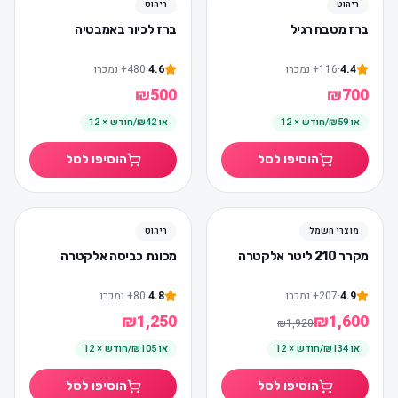
ריהוט
ריהוט
ברז מטבח רגיל
ברז לכיור באמבטיה
4.4
·
116
+
נמכרו
4.6
·
480
+
נמכרו
₪
500
₪
700
או
₪59/חודש × 12
או
₪42/חודש × 12
הוסיפו לסל
הוסיפו לסל
-
%
17
חדש
מוצרי חשמל
ריהוט
מקרר 210 ליטר אלקטרה
מכונת כביסה אלקטרה
4.9
·
207
+
נמכרו
4.8
·
80
+
נמכרו
₪
1,250
₪
1,600
₪
1,920
או
₪134/חודש × 12
או
₪105/חודש × 12
הוסיפו לסל
הוסיפו לסל